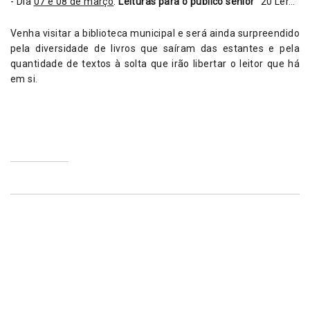
- Dia
07 e 08 de março
:
Leituras para o público sénior
“20 Ler…”
Venha visitar a biblioteca municipal e será ainda surpreendido
pela diversidade de livros que saíram das estantes e pela
quantidade de textos à solta que irão libertar o leitor que há
em si.